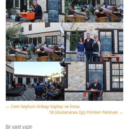
←
Cem Seyhun-Ünbay Söyleşi ve İmza
18.Uluslararası İşçi Filmleri Festivali
→
Bir yanıt yazın