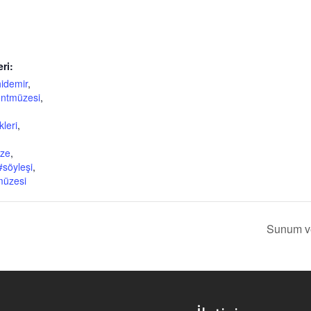
eri:
hidemir
,
ntmüzesi
,
leri
,
ze
,
#söyleşi
,
müzesi
Sunum ve