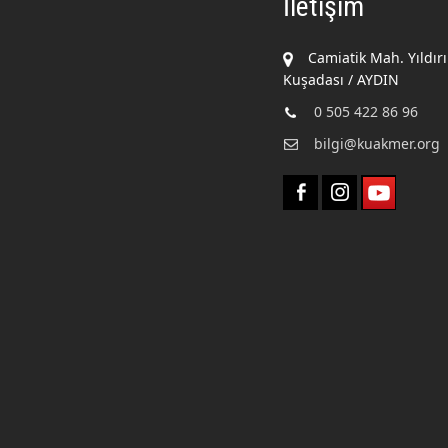
İletişim
Camiatik Mah. Yıldır
Kuşadası / AYDIN
0 505 422 86 96
bilgi@kuakmer.org