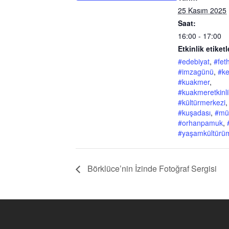
25 Kasım 2025
Saat:
16:00 - 17:00
Etkinlik etiketl
#edebiyat
,
#fet
#imzagünü
,
#ke
#kuakmer
,
#kuakmeretkinlik
#kültürmerkezi
,
#kuşadası
,
#mü
#orhanpamuk
,
#yaşamkültürü
Börklüce’nin İzinde Fotoğraf Sergisi