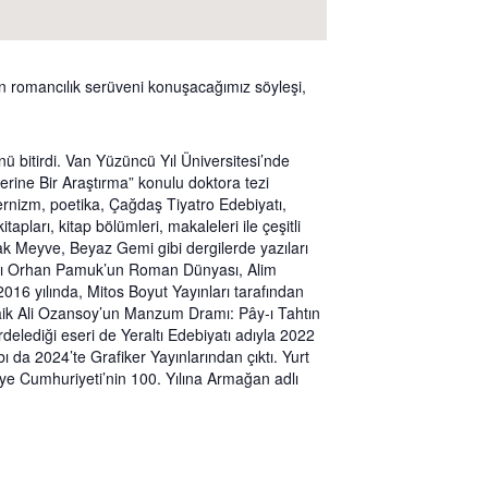
n romancılık serüveni konuşacağımız söyleşi,
ü bitirdi. Van Yüzüncü Yıl Üniversitesi’nde
ne Bir Araştırma” konulu doktora tezi
ernizm, poetika, Çağdaş Tiyatro Edebiyatı,
ları, kitap bölümleri, makaleleri ile çeşitli
sak Meyve, Beyaz Gemi gibi dergilerde yazıları
kitabı Orhan Pamuk’un Roman Dünyası, Alim
016 yılında, Mitos Boyut Yayınları tarafından
 Faik Ali Ozansoy’un Manzum Dramı: Pây-ı Tahtın
irdelediği eseri de Yeraltı Edebiyatı adıyla 2022
ı da 2024’te Grafiker Yayınlarından çıktı. Yurt
iye Cumhuriyeti’nin 100. Yılına Armağan adlı