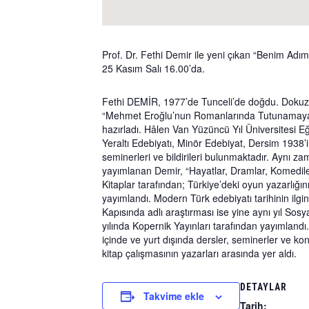
Prof. Dr. Fethi Demir ile yeni çıkan “Benim Ad
25 Kasım Salı 16.00’da.
Fethi DEMİR, 1977’de Tunceli’de doğdu. Dokuz Ey
“Mehmet Eroğlu’nun Romanlarında Tutunamayan 
hazırladı. Hâlen Van Yüzüncü Yıl Üniversitesi E
Yeraltı Edebiyatı, Minör Edebiyat, Dersim 1938’i
seminerleri ve bildirileri bulunmaktadır. Aynı z
yayımlanan Demir, “Hayatlar, Dramlar, Komediler
Kitaplar tarafından; Türkiye’deki oyun yazarlığı
yayımlandı. Modern Türk edebiyatı tarihinin ilg
Kapısında adlı araştırması ise yine aynı yıl Sosya
yılında Kopernik Yayınları tarafından yayımlandı.
içinde ve yurt dışında dersler, seminerler ve k
kitap çalışmasının yazarları arasında yer aldı.
DETAYLAR
Takvime ekle
Tarih: