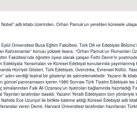
ım Nobel” adlı kitabı üzerinden, Orhan Pamuk’un yerelden küresele ulaşa
lül Üniversitesi Buca Eğitim Fakültesi, Türk Dili ve Edebiyatı Bölümü’n
Kahramanlar” konulu yüksek lisans, “Orhan Pamuk’un Romanları Üzeri
ğitim Fakültesi’nde öğretim üyesi olarak çalışan Fethi Demir’in postmod
n Edebiyata Yansımaları ve Küresel Edebiyat konularında yayımlanmış kitap
amanda Hürriyet Gösteri, Türk Edebiyatı, Üvercinka, Evrensel Kültür, Ya
” adını verdiği teatral bir gösteriyi de sahnelemektedir. Yazarın ilk 
nın güncel panoramasını içeren 1980 Sonrası Türk Tiyatro Edebiyatı ise 2
inç simalarından Faik Ali Ozansoy’un tiyatroları bağlamında hazırladığı
l Yayınları tarafından basıldı. Yazarın Yeraltı Edebiyatını tüm yönleriyle 
 Nahide Ece Uzunyol ile birlikte kaleme aldığı Küresel Edebiyat adlı kitab
onferanslar veren Demir, Harvard Üniversitesi tarafından hazırlanan Türk