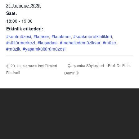
31 Temmuz 2025
Saat:
18:00 - 19:00
Etkinlik etiketleri:
#kentmüzesi
,
#konser
,
#kuakmer
,
#kuakmeretkinlikleri
,
#kültürmerkezi
,
#kuşadası
,
#mahalledemüzikvar
,
#müze
,
#müzik
,
#yaşamkültürümüzesi
Çarşamba Söyleşileri – Prof. Dr. Fethi
20. Uluslararası İşçi Filmleri
Festivali
Demir