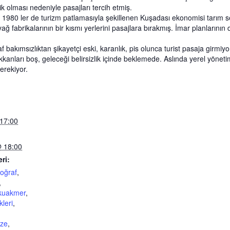
k olması nedeniyle pasajları tercih etmiş.
. 1980 ler de turizm patlamasıyla şekillenen Kuşadası ekonomisi tarım
ğ fabrikalarının bir kısmı yerlerini pasajlara bırakmış. İmar planlarının
 bakımsızlıktan şikayetçi eski, karanlık, pis olunca turist pasaja girmiy
dükkanları boş, geleceği belirsizlik içinde beklemede. Aslında yerel yöne
erekiyor.
17:00
@ 18:00
eri:
toğraf
,
,
kuakmer
,
leri
,
ze
,