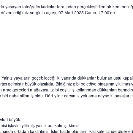
 yaşayan fotoğrafçı kadınlar tarafından gerçekleştirilen bir kent belleği
e düzenlediğimiz serginin açılışı, 07 Mart 2025 Cuma, 17.00’de.
Yalnız yayaların geçebileceği iki yanında dükkanlar bulunan üstü kapalı,
cı gelmiştir büyük olasılıkla. Bildiğiniz gibi belediye binasının yıkılmas
m araç gereçleri mağazası…gibi çeşitli iş kollarından dükkanları barındıra
n biri daha silinmiş oldu. Dört yıldır çarşımız yok ama neyse ki pasajlarım
ı…
vleri büyük.
i işlevini yitirmiş yalnız adı kalmış, kimisi
sında ortadan kaldırılmış. İşler halde olanların ikisi kale içinde diğerler