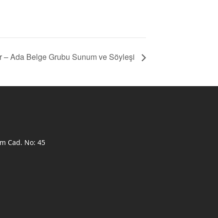
ar – Ada Belge Grubu Sunum ve Söyleşi
ım Cad. No: 45