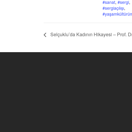
#sanat
,
#sergi
,
#sergiaçılışı
,
#yaşamkültürü
Selçuklu’da Kadının Hikayesi – Prof. D