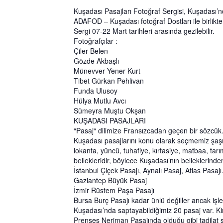
Kuşadası Pasajları Fotoğraf Sergisi, Kuşadası’nda
ADAFOD – Kuşadası fotoğraf Dostları ile birlikt
Sergi 07-22 Mart tarihleri arasında gezilebilir.
Fotoğrafçılar :
Çiler Belen
Gözde Akbaşlı
Münevver Yener Kurt
Tibet Gürkan Pehlivan
Funda Ulusoy
Hülya Mutlu Avcı
Sümeyra Muştu Okşan
KUŞADASI PASAJLARI
“Pasaj“ dilimize Fransızcadan geçen bir sözcük. 
Kuşadası pasajlarını konu olarak seçmemiz şaşırtı
lokanta, yüncü, tuhafiye, kırtasiye, matbaa, tarı
bellekleridir, böylece Kuşadası’nın belleklerinde
İstanbul Çiçek Pasajı, Aynalı Pasaj, Atlas Pasaj
Gaziantep Büyük Pasaj
İzmir Rüstem Paşa Pasajı
Bursa Burç Pasajı kadar ünlü değiller ancak işle
Kuşadası’nda saptayabildiğimiz 20 pasaj var. Kimis
Prenses Neriman Pasajında olduğu gibi tadilat sır