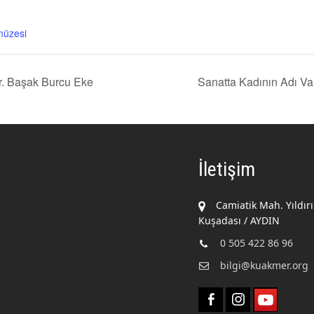
müzesi
r. Başak Burcu Eke
Sanatta Kadının Adı V
İletişim
Camiatik Mah. Yıldır
Kuşadası / AYDIN
0 505 422 86 96
bilgi@kuakmer.org