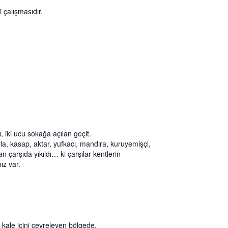
 çalışmasıdır.
 iki ucu sokağa açılan geçit.
ıyla, kasap, aktar, yufkacı, mandıra, kuruyemişçi,
n çarşıda yıkıldı… ki çarşılar kentlerin
ız var.
i kale içini çevreleyen bölgede.