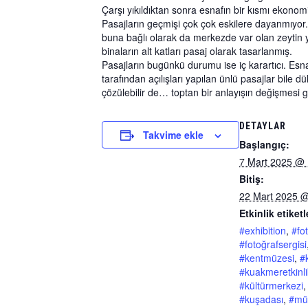
Çarşı yıkıldıktan sonra esnafın bir kısmı ekonomi
Pasajların geçmişi çok çok eskilere dayanmıyor
buna bağlı olarak da merkezde var olan zeytin ya
binaların alt katları pasaj olarak tasarlanmış.
Pasajların bugünkü durumu ise iç karartıcı. Esnaf
tarafından açılışları yapılan ünlü pasajlar bile 
çözülebilir de… toptan bir anlayışın değişmesi g
DETAYLAR
Takvime ekle
Başlangıç:
7 Mart 2025 @ 
Bitiş:
22 Mart 2025 
Etkinlik etiketl
#exhibition
,
#fo
#fotoğrafsergisi
#kentmüzesi
,
#
#kuakmeretkinlik
#kültürmerkezi
,
#kuşadası
,
#mü