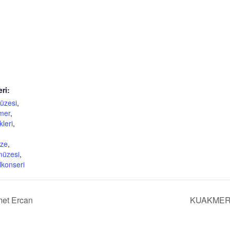
eri:
üzesi
,
mer
,
leri
,
ze
,
müzesi
,
lkonseri
met Ercan
KUAKMER Y