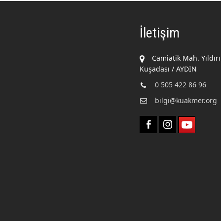
İletişim
Camiatik Mah. Yıldır
Kuşadası / AYDIN
0 505 422 86 96
bilgi@kuakmer.org