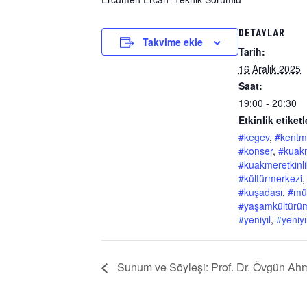
DETAYLAR
Takvime ekle
Tarih:
16 Aralık 2025
Saat:
19:00 - 20:30
Etkinlik etiketl
#kegev
,
#kentm
#konser
,
#kuak
#kuakmeretkinlik
#kültürmerkezi
,
#kuşadası
,
#mü
#yaşamkültürü
#yeniyıl
,
#yeniyı
Sunum ve Söyleşi: Prof. Dr. Övgün Ah