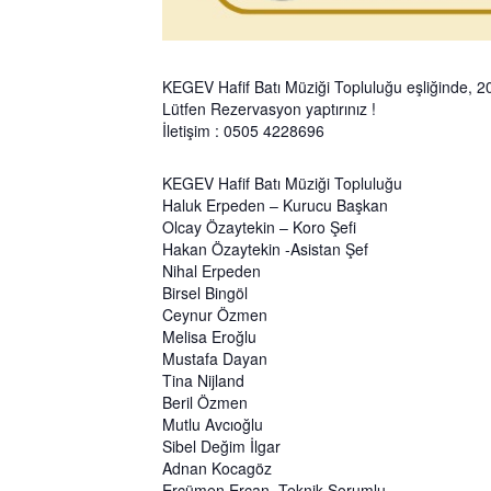
KEGEV Hafif Batı Müziği Topluluğu eşliğinde, 2025
Lütfen Rezervasyon yaptırınız !
İletişim : 0505 4228696
KEGEV Hafif Batı Müziği Topluluğu
Haluk Erpeden – Kurucu Başkan
Olcay Özaytekin – Koro Şefi
Hakan Özaytekin -Asistan Şef
Nihal Erpeden
Birsel Bingöl
Ceynur Özmen
Melisa Eroğlu
Mustafa Dayan
Tina Nijland
Beril Özmen
Mutlu Avcıoğlu
Sibel Değim İlgar
Adnan Kocagöz
Ercümen Ercan -Teknik Sorumlu