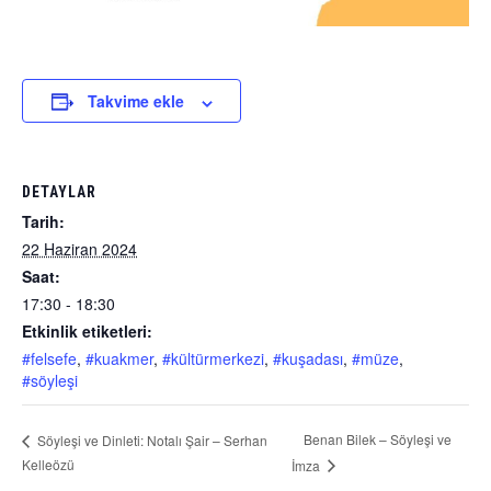
Takvime ekle
DETAYLAR
Tarih:
22 Haziran 2024
Saat:
17:30 - 18:30
Etkinlik etiketleri:
#felsefe
,
#kuakmer
,
#kültürmerkezi
,
#kuşadası
,
#müze
,
#söyleşi
Benan Bilek – Söyleşi ve
Söyleşi ve Dinleti: Notalı Şair – Serhan
Kelleözü
İmza