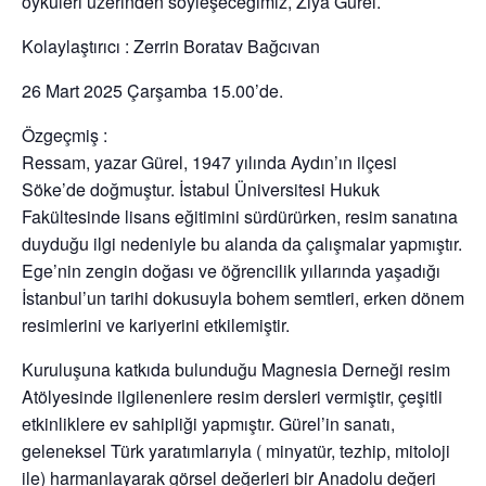
öyküleri üzerinden söyleşeceğimiz, Ziya Gürel.
Kolaylaştırıcı : Zerrin Boratav Bağcıvan
26 Mart 2025 Çarşamba 15.00’de.
Özgeçmiş :
Ressam, yazar Gürel, 1947 yılında Aydın’ın ilçesi
Söke’de doğmuştur. İstabul Üniversitesi Hukuk
Fakültesinde lisans eğitimini sürdürürken, resim sanatına
duyduğu ilgi nedeniyle bu alanda da çalışmalar yapmıştır.
Ege’nin zengin doğası ve öğrencilik yıllarında yaşadığı
İstanbul’un tarihi dokusuyla bohem semtleri, erken dönem
resimlerini ve kariyerini etkilemiştir.
Kuruluşuna katkıda bulunduğu Magnesia Derneği resim
Atölyesinde ilgilenenlere resim dersleri vermiştir, çeşitli
etkinliklere ev sahipliği yapmıştır. Gürel’in sanatı,
geleneksel Türk yaratımlarıyla ( minyatür, tezhip, mitoloji
ile) harmanlayarak görsel değerleri bir Anadolu değeri