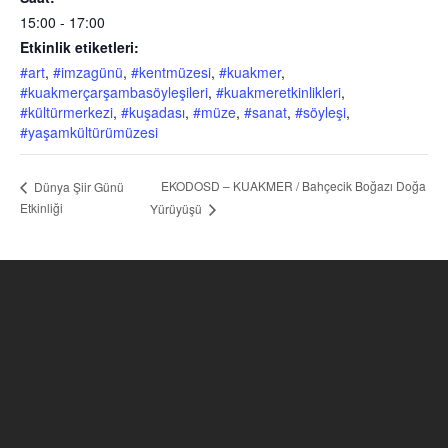
15:00 - 17:00
Etkinlik etiketleri:
#art
,
#imzagünü
,
#kentmüzesi
,
#kuakmer
,
#kuakmerçarşambasöyleşileri
,
#kuakmeretkinlikleri
,
#kültürmerkezi
,
#kuşadası
,
#müze
,
#sanat
,
#söyleşi
,
#yaşamkültürümüzesi
EKODOSD – KUAKMER / Bahçecik Boğazı Doğa
Dünya Şiir Günü
Etkinliği
Yürüyüşü