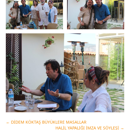
←
DİDEM KÖKTAŞ BÜYÜKLERE MASALLAR
HALİL YAPALIĞI İMZA VE SÖYLEŞİ
→