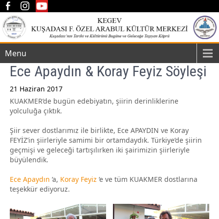
Menu
Ece Apaydın & Koray Feyiz Söyleşi
21 Haziran 2017
KUAKMER’de bugün edebiyatın, şiirin derinliklerine
Post
yolculuğa çıktık.
navigation
Şiir sever dostlarımız ile birlikte, Ece APAYDIN ve Koray
FEYİZ’in şiirleriyle samimi bir ortamdaydık. Türkiye’de şiirin
geçmişi ve geleceği tartışılırken iki şairimizin şiirleriyle
büyülendik.
Ece Apaydın
‘a,
Koray Feyiz
‘e ve tüm KUAKMER dostlarına
teşekkür ediyoruz.