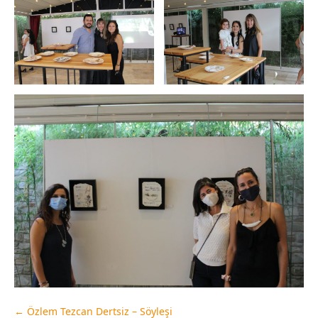
←
Özlem Tezcan Dertsiz – Söyleşi