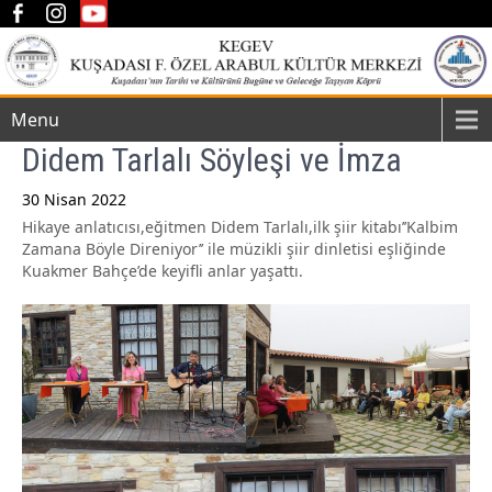
Menu
Didem Tarlalı Söyleşi ve İmza
30 Nisan 2022
Hikaye anlatıcısı,eğitmen Didem Tarlalı,ilk şiir kitabı’’Kalbim
Post
Zamana Böyle Direniyor’’ ile müzikli şiir dinletisi eşliğinde
navigation
Kuakmer Bahçe’de keyifli anlar yaşattı.