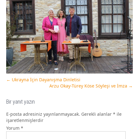
←
Ukrayna İçin Dayanışma Dinletisi
Arzu Okay-Türey Köse Söyleşi ve İmza
→
Bir yanıt yazın
E-posta adresiniz yayınlanmayacak.
Gerekli alanlar
*
ile
işaretlenmişlerdir
Yorum
*