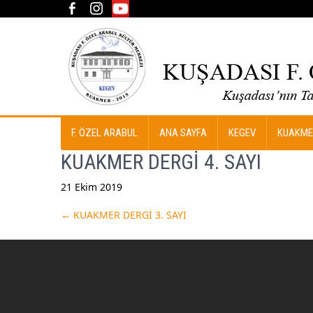
F. ÖZEL ARABUL
ANA SAYFA
KEGEV
KUAKME
KUAKMER DERGİ 4. SAYI
21 Ekim 2019
Post
←
KUAKMER DERGİ 3. SAYI
navigation