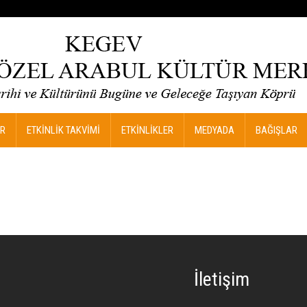
R
ETKİNLİK TAKVİMİ
ETKİNLİKLER
MEDYADA
BAĞIŞLAR
İletişim