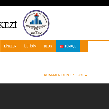
LINKLER
İLETIŞIM
BLOG
TÜRKÇE
KUAKMER DERGİ 5. SAYI
→