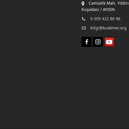
Camiatik Mah. Yıldır
Kuşadası / AYDIN
0 505 422 86 96
bilgi@kuakmer.org