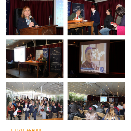
←
F. ÖZEL ARABUL