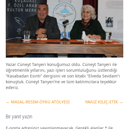
Yazar Cüneyt Tanyeri konuğumuz oldu. Cüneyt Tanyeri ile
öğretmenlik yıllarını, yazı işleri sorumluluğunu üstlendiği
”Kasabadan Esinti” dergisini ve son kitabı ”Elveda Sevdam”ı
konuştuk. Cüneyt Tanyeri’ne ve tüm katılımcılara teşekkür
ederiz.
←
MASAL-RESİM-ÖYKÜ ATÖLYESİ
YAVUZ KILIÇ-ETİK
→
Bir yanıt yazın
E-posta adresiniz yayınlanmayacak.
Gerekli alanlar
*
ile