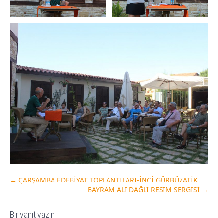
←
ÇARŞAMBA EDEBİYAT TOPLANTILARI-İNCİ GÜRBÜZATİK
BAYRAM ALİ DAĞLI RESİM SERGİSİ
→
Bir yanıt yazın