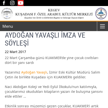
Menu
AYDOĞAN YAVAŞLI İMZA VE
SÖYLEŞİ
22 Mart 2017
22 Mart Çarşamba günü KUAKMER’de yine çocuk cıvıltıları
Post
dört bir yanı sardı
navigation
Yazarımız
Aydoğan Yavaşlı
, İzmir Eski Kültür Müdürü Salim
Çetin ile birlikte Kuşadası için KUAKMER’e geldiler.
Naci Akdoğan Koleji ve Yedi Eylül İlkokulu’nun katılımıyla,
çocuklarımız okudukları kitapların yazarı ile buluşma şansını
elde ettiler …
Etkinlik sonrası müzemizi gezen çocuklar, KUAKMER’i artık