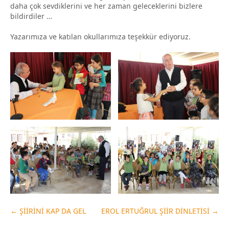
daha çok sevdiklerini ve her zaman geleceklerini bizlere
bildirdiler …
Yazarımıza ve katılan okullarımıza teşekkür ediyoruz.
←
ŞİİRİNİ KAP DA GEL
EROL ERTUĞRUL ŞİİR DİNLETİSİ
→