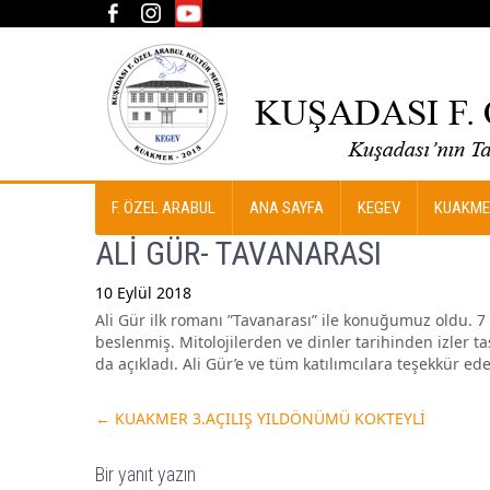
F. ÖZEL ARABUL
ANA SAYFA
KEGEV
KUAKME
ALİ GÜR- TAVANARASI
10 Eylül 2018
Ali Gür ilk romanı ”Tavanarası” ile konuğumuz oldu. 7 
Post
beslenmiş. Mitolojilerden ve dinler tarihinden izler t
navigation
da açıkladı. Ali Gür’e ve tüm katılımcılara teşekkür ede
←
KUAKMER 3.AÇILIŞ YILDÖNÜMÜ KOKTEYLİ
Bir yanıt yazın