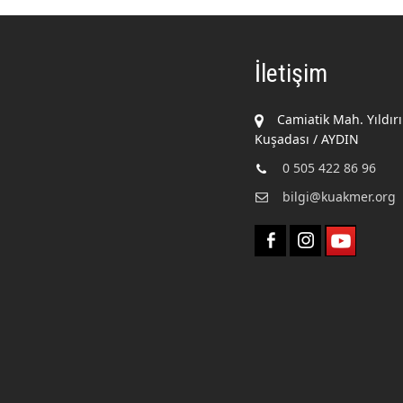
İletişim
Camiatik Mah. Yıldır
Kuşadası / AYDIN
0 505 422 86 96
bilgi@kuakmer.org