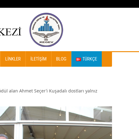
LINKLER
İLETIŞIM
BLOG
TÜRKÇE
ödül alan Ahmet Seçer’i Kuşadalı dostları yalnız