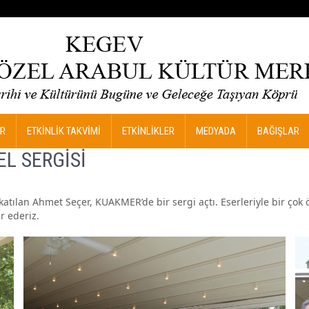
R
ETKİNLİK TAKVİMİ
ETKİNLİKLER
MEDYADA
BAĞIŞLAR
L SERGİSİ
atılan Ahmet Seçer, KUAKMER’de bir sergi açtı. Eserleriyle bir çok 
r ederiz.