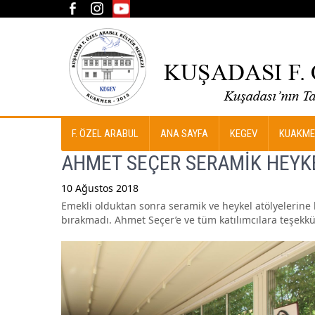
F. ÖZEL ARABUL
ANA SAYFA
KEGEV
KUAKME
AHMET SEÇER SERAMİK HEYKE
10 Ağustos 2018
Emekli olduktan sonra seramik ve heykel atölyelerine k
Post
bırakmadı. Ahmet Seçer’e ve tüm katılımcılara teşekkü
navigation