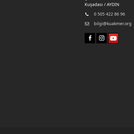
Kuşadası / AYDIN
0 505 422 86 96
bilgi@kuakmer.org