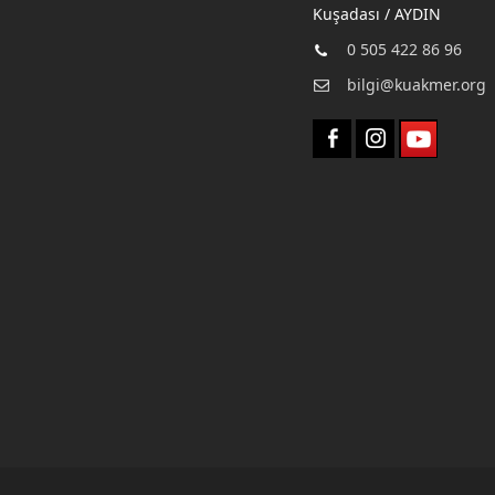
Kuşadası / AYDIN
0 505 422 86 96
bilgi@kuakmer.org