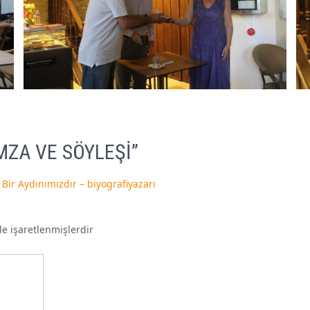
MZA VE SÖYLEŞİ
”
Bir Aydınımızdır – biyografiyazarı
le işaretlenmişlerdir