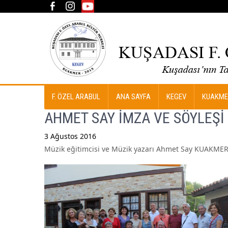
F. ÖZEL ARABUL
ANA SAYFA
KEGEV
KUAKME
AHMET SAY İMZA VE SÖYLEŞİ
3 Ağustos 2016
Müzik eğitimcisi ve Müzik yazarı Ahmet Say KUAKME
Post
navigation