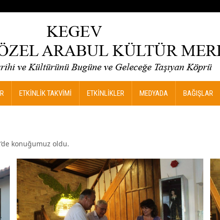
R
ETKİNLİK TAKVİMİ
ETKİNLİKLER
MEDYADA
BAĞIŞLAR
R’de konuğumuz oldu.