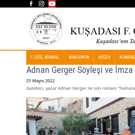
F. ÖZEL ARABUL
ANA SAYFA
KEGEV
KUAKME
Adnan Gerger Söyleşi ve İmza
25 Mayıs 2022
Gazeteci, yazar Adnan Gerger ile son romanı ‘’Tavhane 
Post
navigation