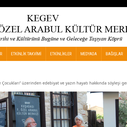
R
ETKİNLİK TAKVİMİ
ETKİNLİKLER
MEDYADA
BAĞIŞLAR
Çocukları’’ üzerinden edebiyat ve yazın hayatı hakkında söyleşi ger