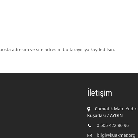
osta adresim ve site adresim bu tarayıcıya kaydedilsin.
İletişim
Camiatik Mah. Yıldır
Kuşadası / AYDIN
0 505 422 86 96
bilgi@kuakmer.org