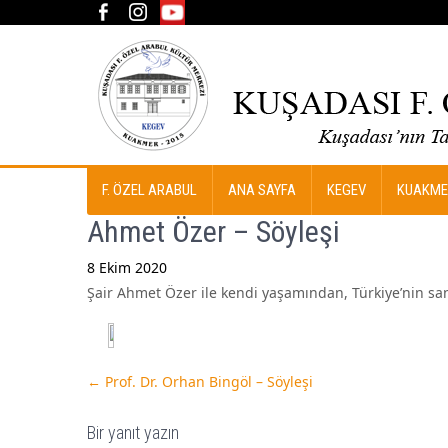
F. ÖZEL ARABUL
ANA SAYFA
KEGEV
KUAKME
Ahmet Özer – Söyleşi
8 Ekim 2020
Şair Ahmet Özer ile kendi yaşamından, Türkiye’nin san
Post
navigation
←
Prof. Dr. Orhan Bingöl – Söyleşi
Bir yanıt yazın