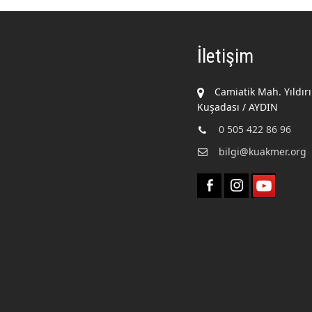
İletişim
Camiatik Mah. Yıldır
Kuşadası / AYDIN
0 505 422 86 96
bilgi@kuakmer.org