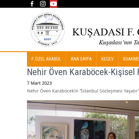
F. ÖZEL ARABUL
ANA SAYFA
KEGEV
KUAKME
Nehir Öven Karaböcek-Kişisel 
7 Mart 2023
Nehir Öven Karaböcek’in ‘’İstanbul Sözleşmesi Yaşatır’’ 
Post
navigation