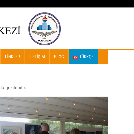
LINKLER
İLETIŞIM
BLOG
TÜRKÇE
a gezilebilir.