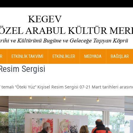
R
ETKİNLİK TAKVİMİ
ETKİNLİKLER
MEDYADA
BAĞIŞLAR
Resim Sergisi
temalı ‘’Öteki Yüz’’ Kişisel Resim Sergisi 07-21 Mart tarihleri arasınd