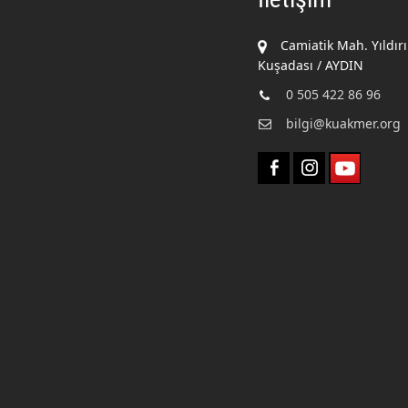
Camiatik Mah. Yıldır
Kuşadası / AYDIN
0 505 422 86 96
bilgi@kuakmer.org