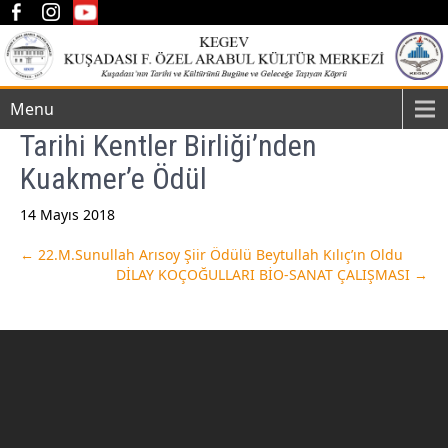
Menu
Tarihi Kentler Birliği’nden
Kuakmer’e Ödül
14 Mayıs 2018
Post
←
22.M.Sunullah Arısoy Şiir Ödülü Beytullah Kılıç’ın Oldu
DİLAY KOÇOĞULLARI BİO-SANAT ÇALIŞMASI
→
navigation