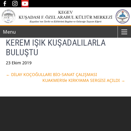
Menu
KEREM IŞIK KUŞADALILARLA
BULUŞTU
23 Ekim 2019
Post
←
DİLAY KOÇOĞULLARI BİO-SANAT ÇALIŞMASI
KUAKMER’de KIRKYAMA SERGİSİ AÇILDI
→
navigation