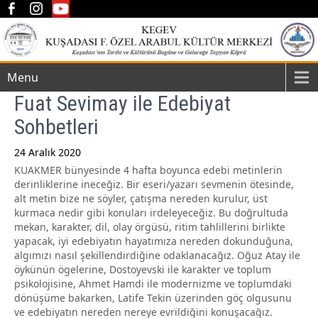
Menu
Fuat Sevimay ile Edebiyat
Sohbetleri
24 Aralık 2020
KUAKMER bünyesinde 4 hafta boyunca edebi metinlerin
Post
derinliklerine ineceğiz. Bir eseri/yazarı sevmenin ötesinde,
navigation
alt metin bize ne söyler, çatışma nereden kurulur, üst
kurmaca nedir gibi konuları irdeleyeceğiz. Bu doğrultuda
mekan, karakter, dil, olay örgüsü, ritim tahlillerini birlikte
yapacak, iyi edebiyatın hayatımıza nereden dokunduğuna,
algımızı nasıl şekillendirdiğine odaklanacağız. Oğuz Atay ile
öykünün ögelerine, Dostoyevski ile karakter ve toplum
psikolojisine, Ahmet Hamdi ile modernizme ve toplumdaki
dönüşüme bakarken, Latife Tekin üzerinden göç olgusunu
ve edebiyatın nereden nereye evrildiğini konuşacağız.