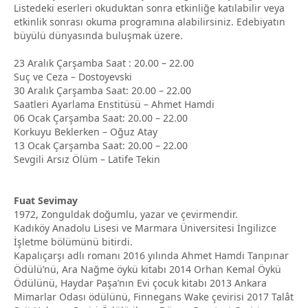
Listedeki eserleri okuduktan sonra etkinliğe katılabilir veya
etkinlik sonrası okuma programına alabilirsiniz. Edebiyatın
büyülü dünyasında buluşmak üzere.
23 Aralık Çarşamba Saat : 20.00 – 22.00
Suç ve Ceza – Dostoyevski
30 Aralık Çarşamba Saat: 20.00 – 22.00
Saatleri Ayarlama Enstitüsü – Ahmet Hamdi
06 Ocak Çarşamba Saat: 20.00 – 22.00
Korkuyu Beklerken – Oğuz Atay
13 Ocak Çarşamba Saat: 20.00 – 22.00
Sevgili Arsız Ölüm – Latife Tekin
Fuat Sevimay
1972, Zonguldak doğumlu, yazar ve çevirmendir.
Kadıköy Anadolu Lisesi ve Marmara Üniversitesi İngilizce
İşletme bölümünü bitirdi.
Kapalıçarşı adlı romanı 2016 yılında Ahmet Hamdi Tanpınar
Ödülü’nü, Ara Nağme öykü kitabı 2014 Orhan Kemal Öykü
Ödülünü, Haydar Paşa’nın Evi çocuk kitabı 2013 Ankara
Mimarlar Odası ödülünü, Finnegans Wake çevirisi 2017 Talât