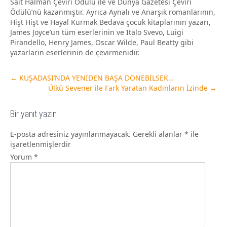
Sait Halman Çeviri Ödülü ile ve Dünya Gazetesi Çeviri
Ödülü’nü kazanmıştır. Ayrıca Aynalı ve Anarşık romanlarının,
Hişt Hişt ve Hayal Kurmak Bedava çocuk kitaplarının yazarı,
James Joyce’un tüm eserlerinin ve Italo Svevo, Luigi
Pirandello, Henry James, Oscar Wilde, Paul Beatty gibi
yazarların eserlerinin de çevirmenidir.
←
KUŞADASI’NDA YENİDEN BAŞA DÖNEBİLSEK…
Ülkü Sevener ile Fark Yaratan Kadınların İzinde
→
Bir yanıt yazın
E-posta adresiniz yayınlanmayacak.
Gerekli alanlar
*
ile
işaretlenmişlerdir
Yorum
*