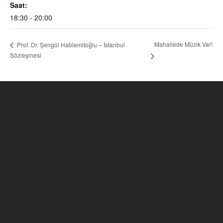
Saat:
18:30 - 20:00
Mahallede Müzik Var!
Prof. Dr. Şengül Hablemitoğlu – İstanbul
Sözleşmesi