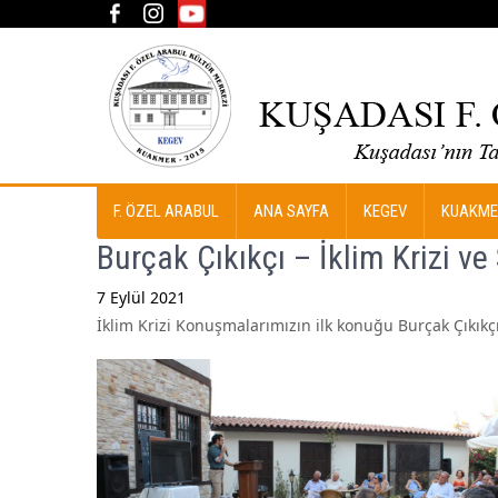
F. ÖZEL ARABUL
ANA SAYFA
KEGEV
KUAKME
Burçak Çıkıkçı – İklim Krizi ve 
7 Eylül 2021
İklim Krizi Konuşmalarımızın ilk konuğu Burçak Çıkıkçı i
Post
navigation