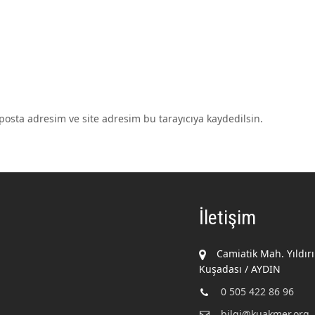
osta adresim ve site adresim bu tarayıcıya kaydedilsin.
İletişim
Camiatik Mah. Yıldır
Kuşadası / AYDIN
0 505 422 86 96
bilgi@kuakmer.org