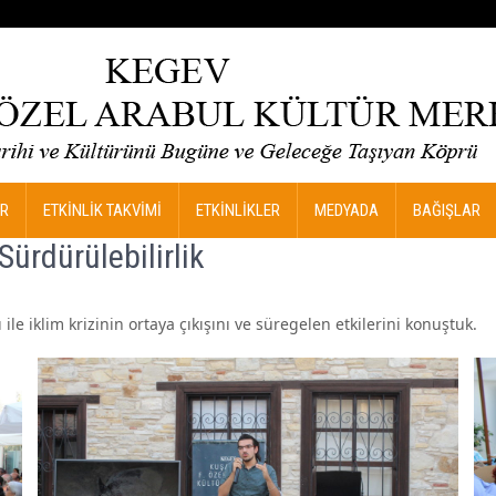
R
ETKİNLİK TAKVİMİ
ETKİNLİKLER
MEDYADA
BAĞIŞLAR
Sürdürülebilirlik
le iklim krizinin ortaya çıkışını ve süregelen etkilerini konuştuk.