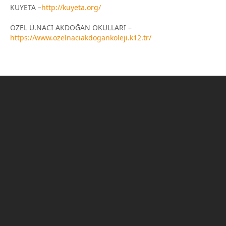
KUYETA –
http://kuyeta.org/
ÖZEL Ü.NACİ AKDOĞAN OKULLARI –
https://www.ozelnaciakdogankoleji.k12.tr/