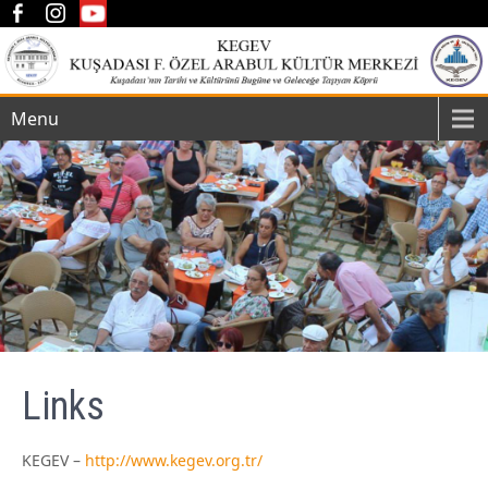
Menu
Links
KEGEV –
http://www.kegev.org.tr/