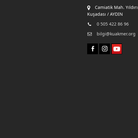
Camiatik Mah. Yıldır
Kuşadası / AYDIN
0 505 422 86 96
bilgi@kuakmer.org